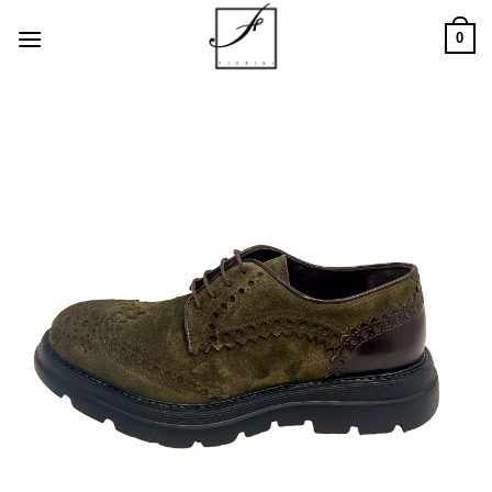
Salta
0
ai
contenuti