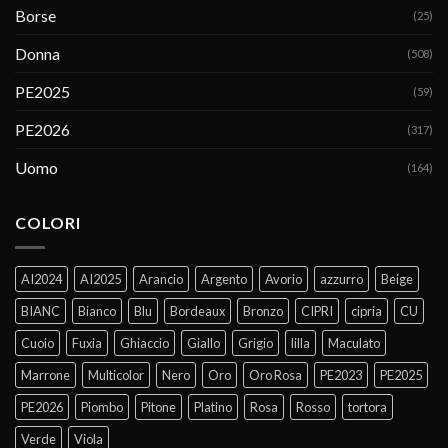
Borse
(25)
Donna
(508)
PE2025
(59)
PE2026
(317)
Uomo
(164)
COLORI
AI2024
AI2025
Arancio
Argento
Avorio
azzurro
Beige
BIANC
Bianco
Blu
Bordeaux
Bronzo
CIPRI
cipria
CU
Cuoio
Fuxia
Ghiaccio
Giallo
Grigio
lilla
Maculato
Marrone
Multicolor
Nero
Oro
Oro Rosa
PE2023
PE2025
PE2026
Piombo
Pitone
Platino
Rosa
Rosso
tortora
Verde
Viola