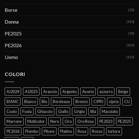
Borse
(25)
Donna
(510)
PE2025
(59)
PE2026
(319)
Uomo
(165)
COLORI
AI2024
AI2025
Arancio
Argento
Avorio
azzurro
Beige
BIANC
Bianco
Blu
Bordeaux
Bronzo
CIPRI
cipria
CU
Cuoio
Fuxia
Ghiaccio
Giallo
Grigio
lilla
Maculato
Marrone
Multicolor
Nero
Oro
Oro Rosa
PE2023
PE2025
PE2026
Piombo
Pitone
Platino
Rosa
Rosso
tortora