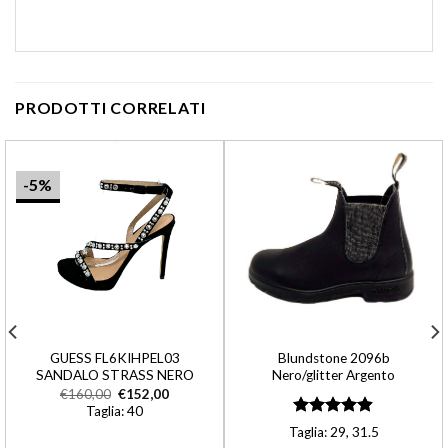
PRODOTTI CORRELATI
-5%
GUESS FL6KIHPEL03
Blundstone 2096b
SANDALO STRASS NERO
Nero/glitter Argento
€
160,00
€
152,00
Taglia: 40
Valutato
Taglia: 29, 31.5
4.90
su 5