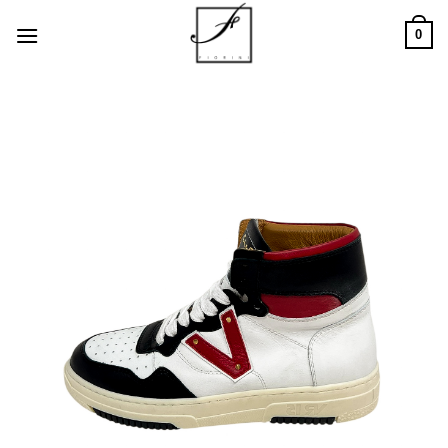
Salta
0
ai
contenuti