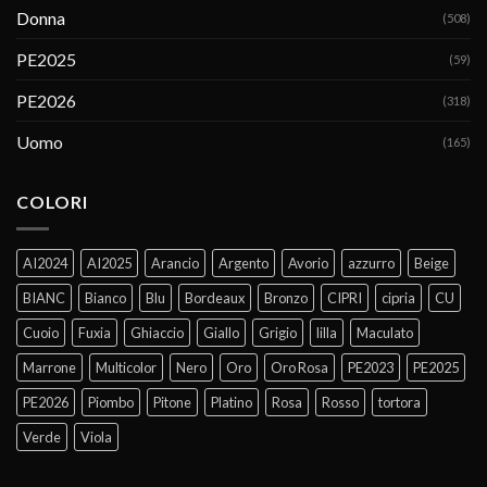
Donna
(508)
PE2025
(59)
PE2026
(318)
Uomo
(165)
COLORI
AI2024
AI2025
Arancio
Argento
Avorio
azzurro
Beige
BIANC
Bianco
Blu
Bordeaux
Bronzo
CIPRI
cipria
CU
Cuoio
Fuxia
Ghiaccio
Giallo
Grigio
lilla
Maculato
Marrone
Multicolor
Nero
Oro
Oro Rosa
PE2023
PE2025
PE2026
Piombo
Pitone
Platino
Rosa
Rosso
tortora
Verde
Viola