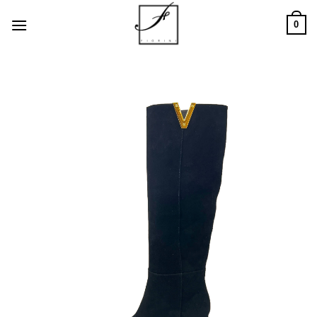
Salta
0
ai
contenuti