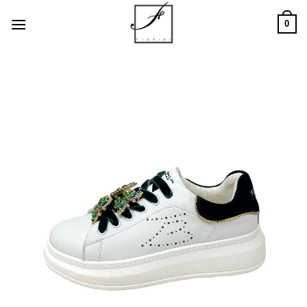
Salta
0
ai
contenuti