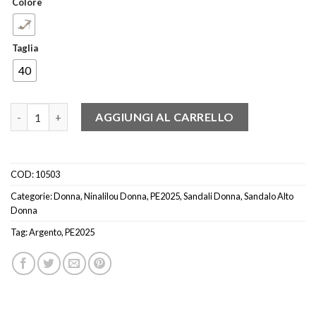
Colore
Taglia
40
NINALILOU 341034 SANDALO SWAROVSKI ARGENTO quantità
AGGIUNGI AL CARRELLO
COD:
10503
Categorie:
Donna
,
Ninalilou Donna
,
PE2025
,
Sandali Donna
,
Sandalo Alto
Donna
Tag:
Argento
,
PE2025