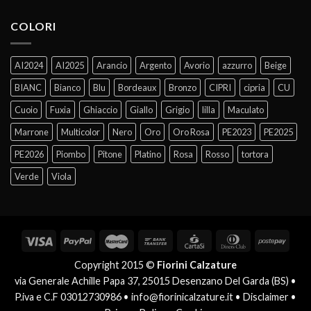
COLORI
AI2024
AI2025
Arancio
Argento
Avorio
azzurro
Beige
BIANC
Bianco
Blu
Bordeaux
Bronzo
CIPRI
cipria
CU
Cuoio
Fuxia
Ghiaccio
Giallo
Grigio
lilla
Maculato
Marrone
Multicolor
Nero
Oro
Oro Rosa
PE2023
PE2025
PE2026
Piombo
Pitone
Platino
Rosa
Rosso
tortora
Verde
Viola
Copyright 2015 ©
Fiorini Calzature
via Generale Achille Papa 37, 25015 Desenzano Del Garda (BS) •
P.iva e C.F 03012730986 •
info@fiorinicalzature.it
•
Disclaimer
•