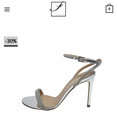
Salta
0
ai
contenuti
-30%