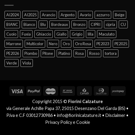
AI2024
AI2025
Arancio
Argento
Avorio
azzurro
Beige
BIANC
Bianco
Blu
Bordeaux
Bronzo
CIPRI
cipria
CU
Cuoio
Fuxia
Ghiaccio
Giallo
Grigio
lilla
Maculato
Marrone
Multicolor
Nero
Oro
Oro Rosa
PE2023
PE2025
PE2026
Piombo
Pitone
Platino
Rosa
Rosso
tortora
Verde
Viola
Copyright 2015 ©
Fiorini Calzature
via Generale Achille Papa 37, 25015 Desenzano Del Garda (BS) •
P.iva e C.F 03012730986 •
info@fiorinicalzature.it
•
Disclaimer
•
Privacy Policy e Cookie