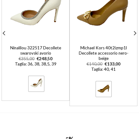
Ninalilou 322517 Decollete
Michael Kors 40t2izmp1l
swarovski avorio
Decollete accessorio nero-
beige
€
355,00
€
248,50
Taglia: 36, 38, 38,5, 39
€
140,00
€
133,00
Taglia: 40, 41