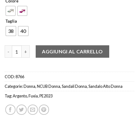
Colore
Taglia
38
40
Ncub mony 17 Sandalo iridescente argento- fuxia quantità
AGGIUNGI AL CARRELLO
COD:
8766
Categorie:
Donna
,
NCUB Donna
,
Sandali Donna
,
Sandalo Alto Donna
Tag:
Argento
,
Fuxia
,
PE2023