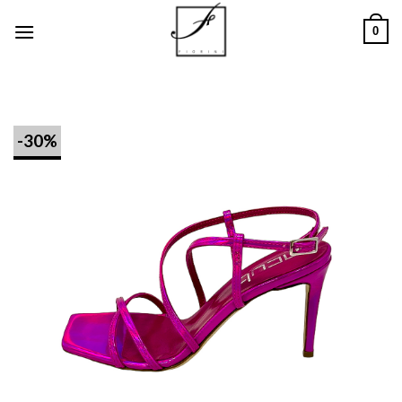
Salta
0
ai
contenuti
-30%