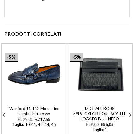
PRODOTTI CORRELATI
-5%
-5%
Wexford 11-112 Mocassino
MICHAEL KORS
2 fibbie blu- rosso
39F9LGYD2B PORTACARTE
LOGATO BLU -NERO
€
229,00
€
217,55
Taglia: 40, 41, 42, 44, 45
€
59,00
€
56,05
Taglia: 1