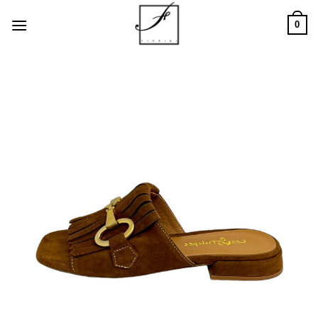
Salta
0
ai
contenuti