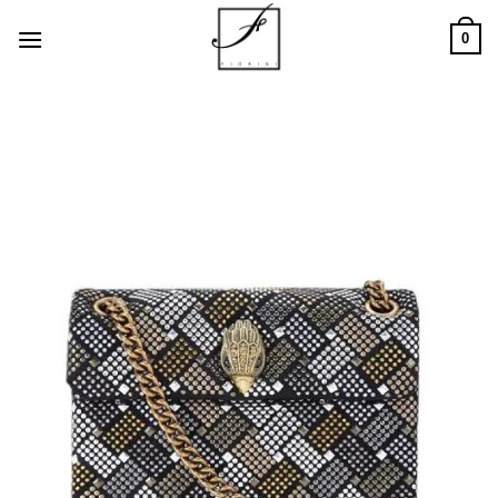
Salta
0
ai
contenuti