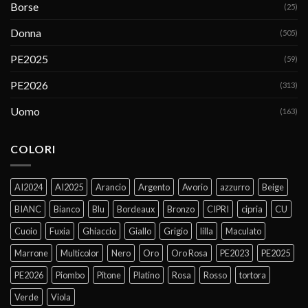
Borse
(25)
Donna
(505)
PE2025
(59)
PE2026
(313)
Uomo
(163)
COLORI
AI2024
AI2025
Arancio
Argento
Avorio
azzurro
Beige
BIANC
Bianco
Blu
Bordeaux
Bronzo
CIPRI
cipria
CU
Cuoio
Fuxia
Ghiaccio
Giallo
Grigio
lilla
Maculato
Marrone
Multicolor
Nero
Oro
Oro Rosa
PE2023
PE2025
PE2026
Piombo
Pitone
Platino
Rosa
Rosso
tortora
Verde
Viola