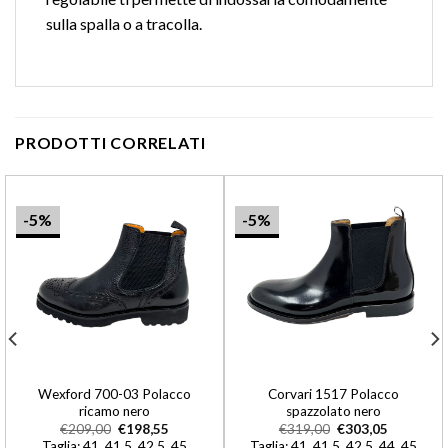
sulla spalla o a tracolla.
PRODOTTI CORRELATI
-5%
-5%
Wexford 700-03 Polacco
Corvari 1517 Polacco
ricamo nero
spazzolato nero
€
209,00
€
198,55
€
319,00
€
303,05
Taglia: 41, 41,5, 42,5, 45
Taglia: 41, 41,5, 42,5, 44, 45