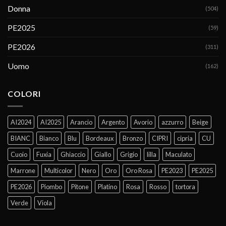
Donna
(504)
PE2025
(59)
PE2026
(311)
Uomo
(162)
COLORI
AI2024
AI2025
Arancio
Argento
Avorio
azzurro
Beige
BIANC
Bianco
Blu
Bordeaux
Bronzo
CIPRI
cipria
CU
Cuoio
Fuxia
Ghiaccio
Giallo
Grigio
lilla
Maculato
Marrone
Multicolor
Nero
Oro
Oro Rosa
PE2023
PE2025
PE2026
Piombo
Pitone
Platino
Rosa
Rosso
tortora
Verde
Viola