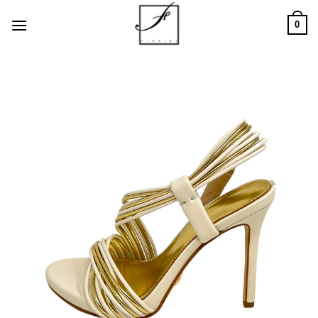
Salta
0
ai
contenuti