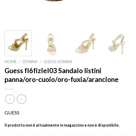
HOME
/
DONNA
/
GUESS DONNA
Guess fl6fizlel03 Sandalo listini
panna/oro-cuoio/oro-fuxia/arancione
GUESS
Il prodotto non è attualmente in magazzino e non è disponibile.