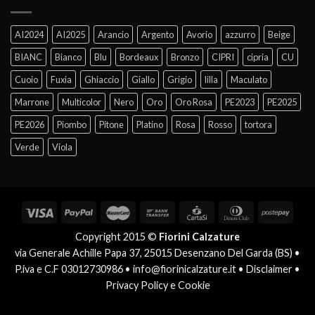
AI2024
AI2025
Arancio
Argento
Avorio
azzurro
Beige
BIANC
Bianco
Blu
Bordeaux
Bronzo
CIPRI
cipria
CU
Cuoio
Fuxia
Ghiaccio
Giallo
Grigio
lilla
Maculato
Marrone
Multicolor
Nero
Oro
Oro Rosa
PE2023
PE2025
PE2026
Piombo
Pitone
Platino
Rosa
Rosso
tortora
Verde
Viola
Copyright 2015 ©
Fiorini Calzature
via Generale Achille Papa 37, 25015 Desenzano Del Garda (BS) •
P.iva e C.F 03012730986 •
info@fiorinicalzature.it
•
Disclaimer
•
Privacy Policy e Cookie