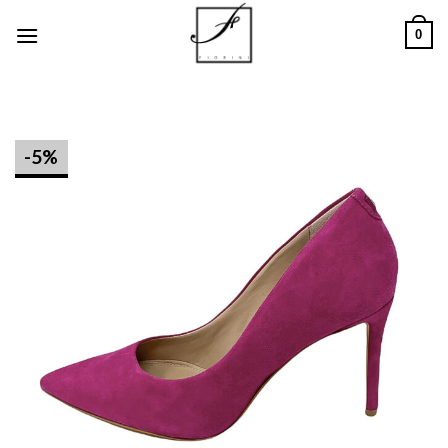
Salta
0
ai
contenuti
-5%