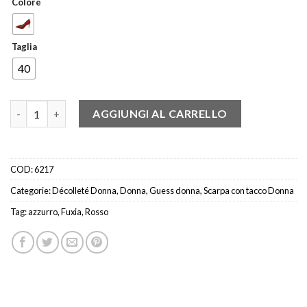
Colore
Taglia
40
GUESS FL5PIESUE08 DECOLLETE CAM AZZURRO-CORALLO-FUX
AGGIUNGI AL CARRELLO
COD:
6217
Categorie:
Décolleté Donna
,
Donna
,
Guess donna
,
Scarpa con tacco Donna
Tag:
azzurro
,
Fuxia
,
Rosso