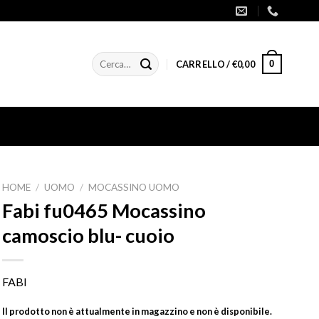
Cerca:
0
CARRELLO /
€
0,00
HOME
/
UOMO
/
MOCASSINO UOMO
Fabi fu0465 Mocassino
camoscio blu- cuoio
FABI
Il prodotto non è attualmente in magazzino e non è disponibile.