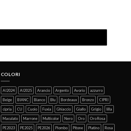
COLORI
AI2024
AI2025
Arancio
Argento
Avorio
azzurro
Beige
BIANC
Bianco
Blu
Bordeaux
Bronzo
CIPRI
cipria
CU
Cuoio
Fuxia
Ghiaccio
Giallo
Grigio
lilla
Maculato
Marrone
Multicolor
Nero
Oro
Oro Rosa
PE2023
PE2025
PE2026
Piombo
Pitone
Platino
Rosa