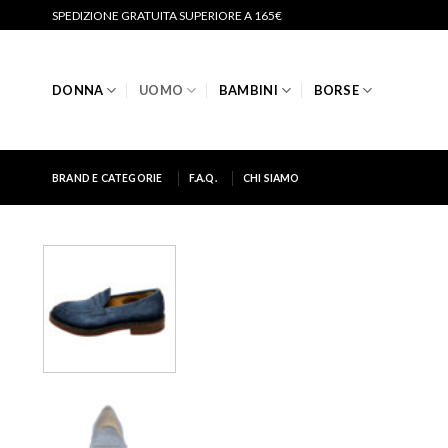
Salta
SPEDIZIONE GRATUITA SUPERIORE A 165€
ai
contenuti
DONNA
UOMO
BAMBINI
BORSE
BRAND E CATEGORIE
F.A.Q.
CHI SIAMO