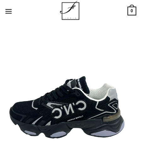
Salta
0
ai
contenuti