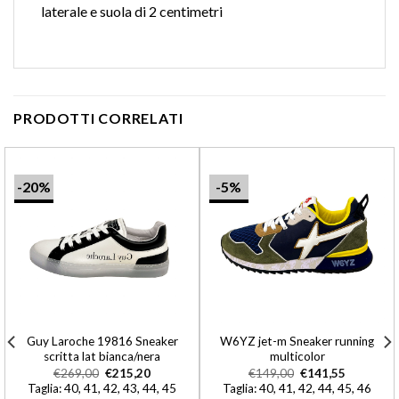
laterale e suola di 2 centimetri
PRODOTTI CORRELATI
-20%
-5%
Guy Laroche 19816 Sneaker
W6YZ jet-m Sneaker running
scritta lat bianca/nera
multicolor
€
269,00
€
215,20
€
149,00
€
141,55
Taglia: 40, 41, 42, 43, 44, 45
Taglia: 40, 41, 42, 44, 45, 46