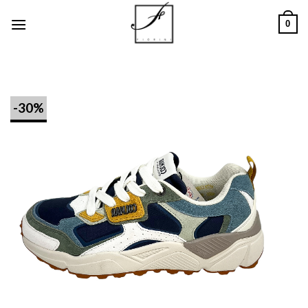
Salta
0
ai
contenuti
-30%