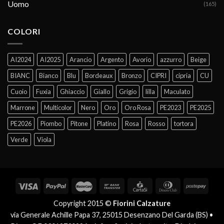
Uomo
(165)
COLORI
AI2024
AI2025
Arancio
Argento
Avorio
azzurro
Beige
BIANC
Bianco
Blu
Bordeaux
Bronzo
CIPRI
cipria
CU
Cuoio
Fuxia
Ghiaccio
Giallo
Grigio
lilla
Maculato
Marrone
Multicolor
Nero
Oro
Oro Rosa
PE2023
PE2025
PE2026
Piombo
Pitone
Platino
Rosa
Rosso
tortora
Verde
Viola
Copyright 2015 ©
Fiorini Calzature
via Generale Achille Papa 37, 25015 Desenzano Del Garda (BS) •