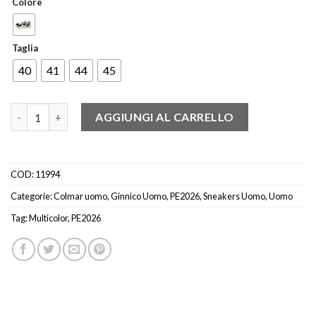
Colore
Taglia
40
41
44
45
COLMAR GARNER CHOICE SNEAKER MULTICOLOR quantità
AGGIUNGI AL CARRELLO
COD:
11994
Categorie:
Colmar uomo
,
Ginnico Uomo
,
PE2026
,
Sneakers Uomo
,
Uomo
Tag:
Multicolor
,
PE2026