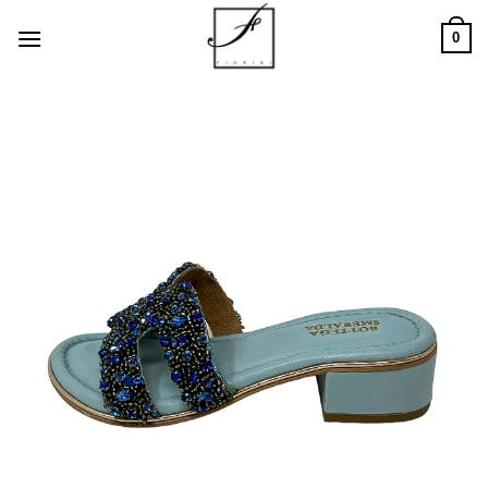
Salta
0
ai
contenuti