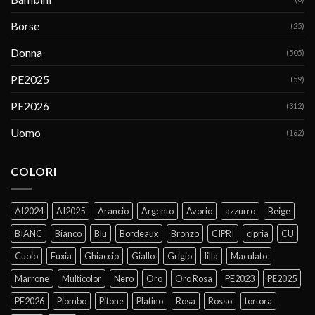
Borse
(25)
Donna
(505)
PE2025
(59)
PE2026
(312)
Uomo
(162)
COLORI
AI2024
AI2025
Arancio
Argento
Avorio
azzurro
Beige
BIANC
Bianco
Blu
Bordeaux
Bronzo
CIPRI
cipria
CU
Cuoio
Fuxia
Ghiaccio
Giallo
Grigio
lilla
Maculato
Marrone
Multicolor
Nero
Oro
Oro Rosa
PE2023
PE2025
PE2026
Piombo
Pitone
Platino
Rosa
Rosso
tortora