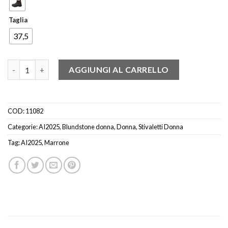
Taglia
37,5
BLUNDSTONE 500D T.MORO quantità
AGGIUNGI AL CARRELLO
COD:
11082
Categorie:
AI2025
,
Blundstone donna
,
Donna
,
Stivaletti Donna
Tag:
AI2025
,
Marrone