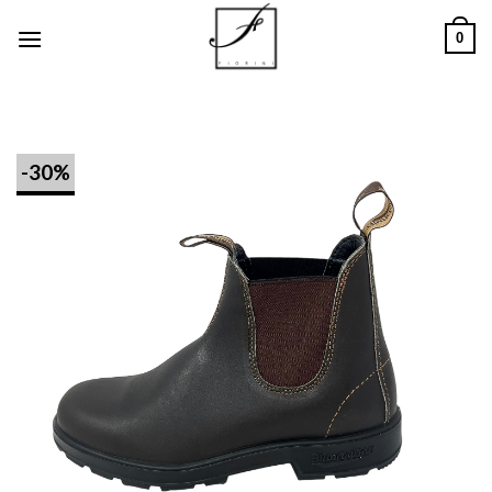
Salta
0
ai
contenuti
-30%