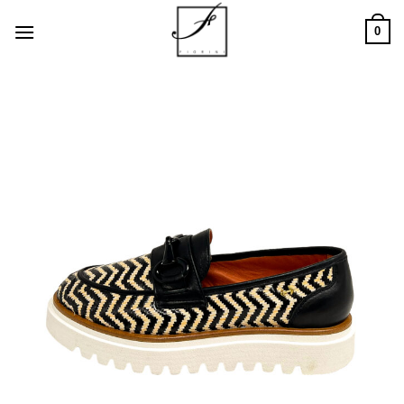
Salta
0
ai
contenuti