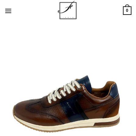
Salta
0
ai
contenuti