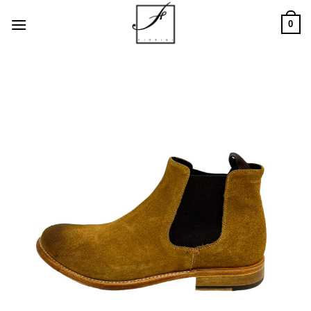
Salta
0
ai
contenuti