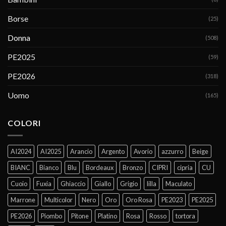
Borse
(25)
Donna
(508)
PE2025
(59)
PE2026
(318)
Uomo
(165)
COLORI
AI2024
AI2025
Arancio
Argento
Avorio
azzurro
Beige
BIANC
Bianco
Blu
Bordeaux
Bronzo
CIPRI
cipria
CU
Cuoio
Fuxia
Ghiaccio
Giallo
Grigio
lilla
Maculato
Marrone
Multicolor
Nero
Oro
Oro Rosa
PE2023
PE2025
PE2026
Piombo
Pitone
Platino
Rosa
Rosso
tortora