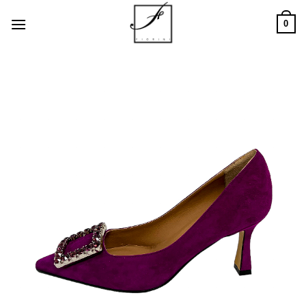
Salta
0
ai
contenuti