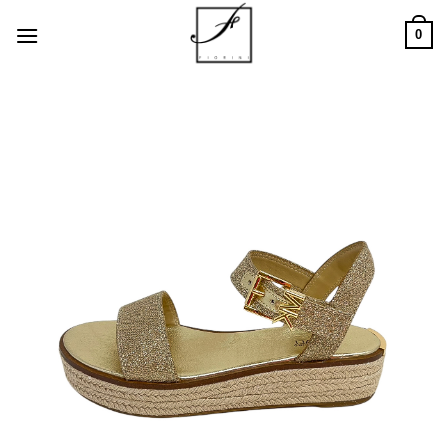
Salta
0
ai
contenuti