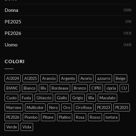
Donna
(505)
PE2025
(59)
PE2026
(313)
Uomo
(163)
COLORI
AI2024
AI2025
Arancio
Argento
Avorio
azzurro
Beige
BIANC
Bianco
Blu
Bordeaux
Bronzo
CIPRI
cipria
CU
Cuoio
Fuxia
Ghiaccio
Giallo
Grigio
lilla
Maculato
Marrone
Multicolor
Nero
Oro
Oro Rosa
PE2023
PE2025
PE2026
Piombo
Pitone
Platino
Rosa
Rosso
tortora
Verde
Viola