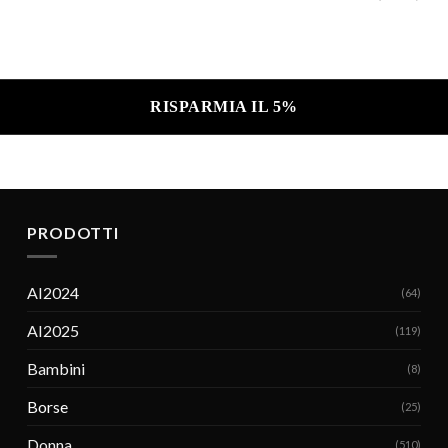
a sulla privacy .
PRODOTTI
AI2024
(64)
AI2025
(119)
Bambini
(8)
Borse
(25)
Donna
(510)