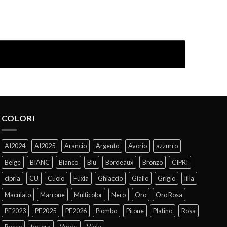
COLORI
AI2024
AI2025
Arancio
Argento
Avorio
azzurro
Beige
BIANC
Bianco
Blu
Bordeaux
Bronzo
CIPRI
cipria
CU
Cuoio
Fuxia
Ghiaccio
Giallo
Grigio
lilla
Maculato
Marrone
Multicolor
Nero
Oro
Oro Rosa
PE2023
PE2025
PE2026
Piombo
Pitone
Platino
Rosa