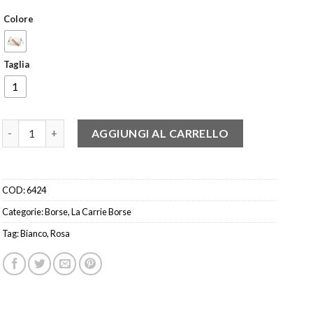
Colore
Taglia
1
LA CARRIE ZA300 BORSA SAFFIANO BIANCO-ROSA quantità
AGGIUNGI AL CARRELLO
COD:
6424
Categorie:
Borse
,
La Carrie Borse
Tag:
Bianco
,
Rosa