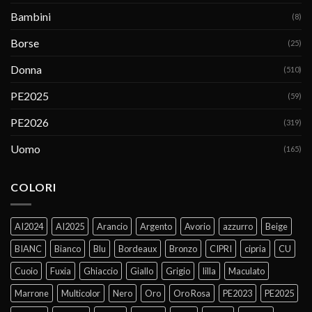
Bambini
(8)
Borse
(25)
Donna
(510)
PE2025
(59)
PE2026
(319)
Uomo
(165)
COLORI
AI2024
AI2025
Arancio
Argento
Avorio
azzurro
Beige
BIANC
Bianco
Blu
Bordeaux
Bronzo
CIPRI
cipria
CU
Cuoio
Fuxia
Ghiaccio
Giallo
Grigio
lilla
Maculato
Marrone
Multicolor
Nero
Oro
Oro Rosa
PE2023
PE2025