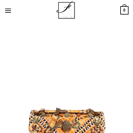
Salta
0
ai
contenuti