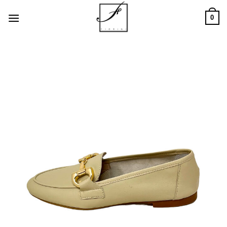
Salta
0
ai
contenuti