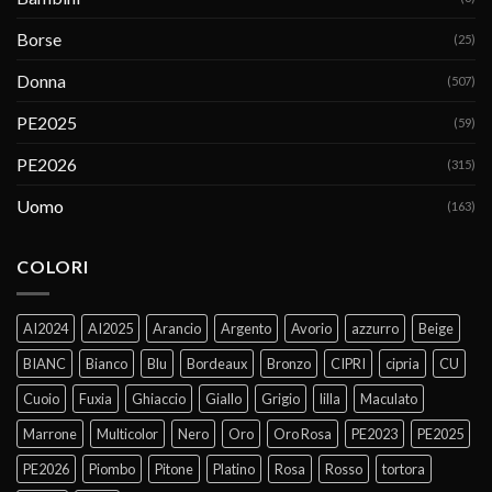
Borse
(25)
Donna
(507)
PE2025
(59)
PE2026
(315)
Uomo
(163)
COLORI
AI2024
AI2025
Arancio
Argento
Avorio
azzurro
Beige
BIANC
Bianco
Blu
Bordeaux
Bronzo
CIPRI
cipria
CU
Cuoio
Fuxia
Ghiaccio
Giallo
Grigio
lilla
Maculato
Marrone
Multicolor
Nero
Oro
Oro Rosa
PE2023
PE2025
PE2026
Piombo
Pitone
Platino
Rosa
Rosso
tortora