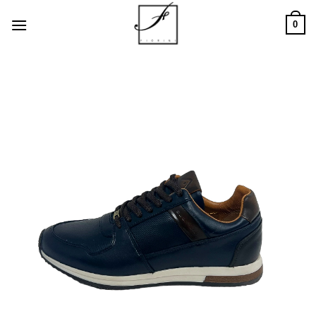
Salta
0
ai
contenuti