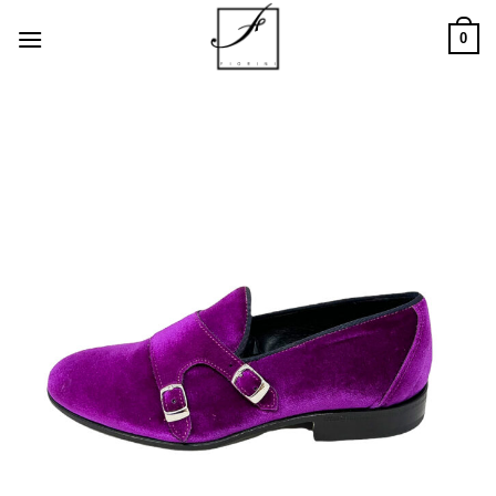
Salta
0
ai
contenuti