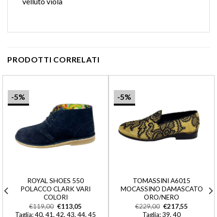
velluto viola
PRODOTTI CORRELATI
-5%
-5%
ROYAL SHOES 550
TOMASSINI A6015
POLACCO CLARK VARI
MOCASSINO DAMASCATO
COLORI
ORO/NERO
€
119,00
€
113,05
€
229,00
€
217,55
Taglia: 40, 41, 42, 43, 44, 45
Taglia: 39, 40