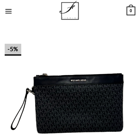
Salta
0
ai
contenuti
-5%