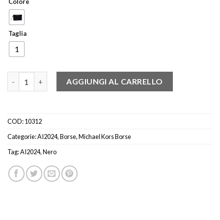
Colore
Taglia
1
MICHAEL KORS 33F9LACU2B POCHETTE LOGATO NERO quanti
AGGIUNGI AL CARRELLO
COD:
10312
Categorie:
AI2024
,
Borse
,
Michael Kors Borse
Tag:
AI2024
,
Nero