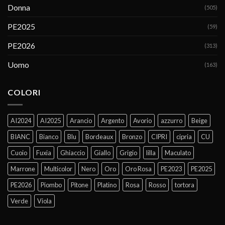
Donna
(505)
PE2025
(59)
PE2026
(313)
Uomo
(163)
COLORI
AI2024
AI2025
Arancio
Argento
Avorio
azzurro
Beige
BIANC
Bianco
Blu
Bordeaux
Bronzo
CIPRI
cipria
CU
Cuoio
Fuxia
Ghiaccio
Giallo
Grigio
lilla
Maculato
Marrone
Multicolor
Nero
Oro
Oro Rosa
PE2023
PE2025
PE2026
Piombo
Pitone
Platino
Rosa
Rosso
tortora
Verde
Viola