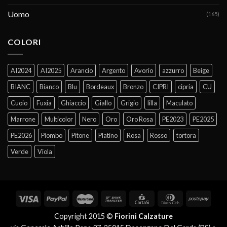
Uomo
(165)
COLORI
AI2024
AI2025
Arancio
Argento
Avorio
azzurro
Beige
BIANC
Bianco
Blu
Bordeaux
Bronzo
CIPRI
cipria
CU
Cuoio
Fuxia
Ghiaccio
Giallo
Grigio
lilla
Maculato
Marrone
Multicolor
Nero
Oro
Oro Rosa
PE2023
PE2025
PE2026
Piombo
Pitone
Platino
Rosa
Rosso
tortora
Verde
Viola
Copyright 2015 ©
Fiorini Calzature