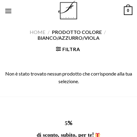
Salta
0
ai
contenuti
HOME
/
PRODOTTO COLORE
/
BIANCO/AZZURRO/VIOLA
FILTRA
Non è stato trovato nessun prodotto che corrisponde alla tua
selezione.
%
5
!
di sconto, subito, per te