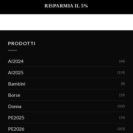
PRODOTTI
AI2024
(64)
AI2025
(119)
Bambini
(8)
Borse
(25)
Donna
(507)
PE2025
(59)
PE2026
(315)