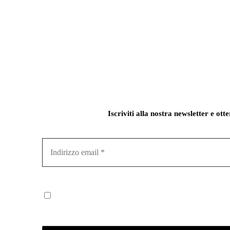
Iscriviti alla nostra newsletter e ott
Indirizzo
email
*
Iscrivendoti confermi di aver letto la nostra Informativ