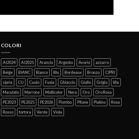
COLORI
AI2024
AI2025
Arancio
Argento
Avorio
azzurro
Beige
BIANC
Bianco
Blu
Bordeaux
Bronzo
CIPRI
cipria
CU
Cuoio
Fuxia
Ghiaccio
Giallo
Grigio
lilla
Maculato
Marrone
Multicolor
Nero
Oro
Oro Rosa
PE2023
PE2025
PE2026
Piombo
Pitone
Platino
Rosa
Rosso
tortora
Verde
Viola