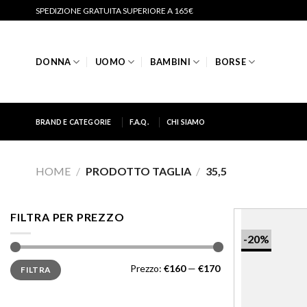
Salta
SPEDIZIONE GRATUITA SUPERIORE A 165€
ai
contenuti
DONNA
UOMO
BAMBINI
BORSE
BRAND E CATEGORIE
F.A.Q.
CHI SIAMO
HOME
/
PRODOTTO TAGLIA
/
35,5
FILTRA PER PREZZO
-20%
Prezzo
Prezzo
Prezzo:
€160
—
€170
FILTRA
Min
Max