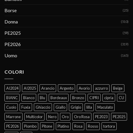
Borse
(25)
Donna
(510)
PE2025
(59)
PE2026
(319)
Uomo
(165)
COLORI
AI2024
AI2025
Arancio
Argento
Avorio
azzurro
Beige
BIANC
Bianco
Blu
Bordeaux
Bronzo
CIPRI
cipria
CU
Cuoio
Fuxia
Ghiaccio
Giallo
Grigio
lilla
Maculato
Marrone
Multicolor
Nero
Oro
Oro Rosa
PE2023
PE2025
PE2026
Piombo
Pitone
Platino
Rosa
Rosso
tortora