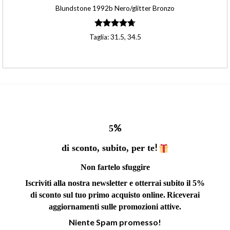
Blundstone 1992b Nero/glitter Bronzo
Valutato
Taglia: 31.5, 34.5
4.70
su 5
%
5
!
di sconto, subito, per te
Non fartelo sfuggire
Iscriviti alla nostra newsletter e otterrai subito il 5%
di sconto sul tuo primo acquisto online.
Riceverai
aggiornamenti sulle promozioni attive.
Niente Spam promesso!