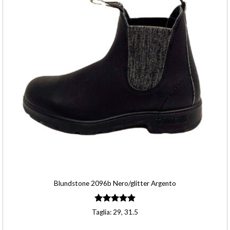
Blundstone 2096b Nero/glitter Argento
Valutato
Taglia: 29, 31.5
4.90
su 5