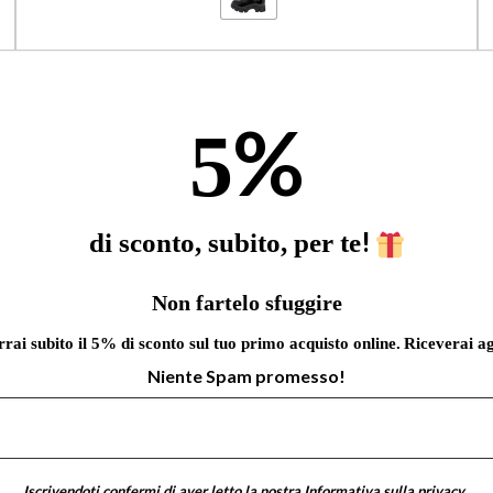
%
5
!
di sconto, subito, per te
Non fartelo sfuggire
errai subito il 5% di sconto sul tuo primo acquisto online.
Riceverai ag
Niente Spam promesso!
Iscrivendoti confermi di aver letto la nostra
Informativa sulla privacy
.