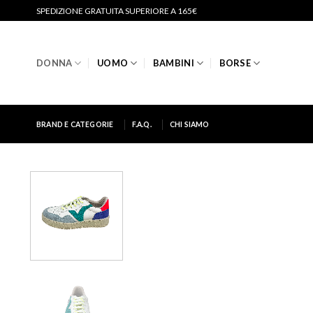
Salta
SPEDIZIONE GRATUITA SUPERIORE A 165€
ai
contenuti
DONNA
UOMO
BAMBINI
BORSE
BRAND E CATEGORIE
F.A.Q.
CHI SIAMO