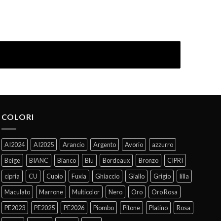
COLORI
AI2024
AI2025
Arancio
Argento
Avorio
azzurro
Beige
BIANC
Bianco
Blu
Bordeaux
Bronzo
CIPRI
cipria
CU
Cuoio
Fuxia
Ghiaccio
Giallo
Grigio
lilla
Maculato
Marrone
Multicolor
Nero
Oro
Oro Rosa
PE2023
PE2025
PE2026
Piombo
Pitone
Platino
Rosa