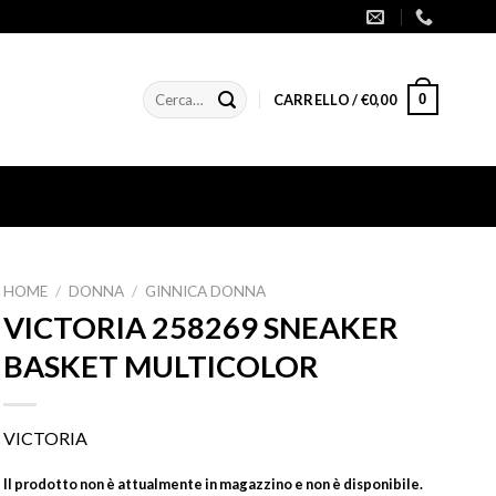
Cerca:
0
CARRELLO /
€
0,00
HOME
/
DONNA
/
GINNICA DONNA
VICTORIA 258269 SNEAKER
BASKET MULTICOLOR
VICTORIA
Il prodotto non è attualmente in magazzino e non è disponibile.