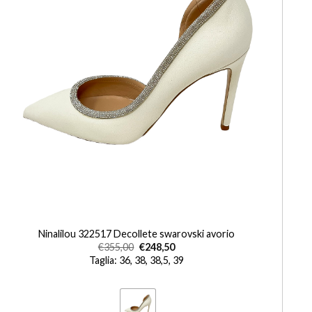
+
Ninalilou 322517 Decollete swarovski avorio
€
355,00
€
248,50
Taglia: 36, 38, 38,5, 39