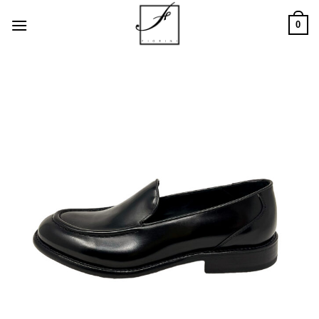
Salta
0
ai
contenuti