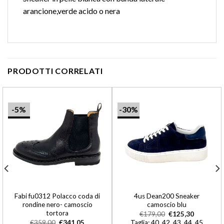
arancione,verde acido o nera
PRODOTTI CORRELATI
-5%
-30%
Fabi fu0312 Polacco coda di
4us Dean200 Sneaker
rondine nero- camoscio
camoscio blu
tortora
€
179,00
€
125,30
€
359,00
€
341,05
Taglia: 40, 42, 43, 44, 45