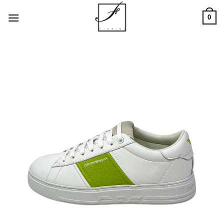
Salta
0
ai
contenuti