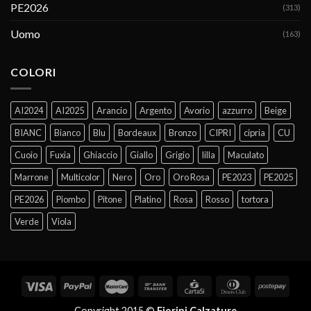
PE2026
(313)
Uomo
(163)
COLORI
AI2024
AI2025
Arancio
Argento
Avorio
azzurro
Beige
BIANC
Bianco
Blu
Bordeaux
Bronzo
CIPRI
cipria
CU
Cuoio
Fuxia
Ghiaccio
Giallo
Grigio
lilla
Maculato
Marrone
Multicolor
Nero
Oro
Oro Rosa
PE2023
PE2025
PE2026
Piombo
Pitone
Platino
Rosa
Rosso
tortora
Verde
Viola
Copyright 2015 ©
Fiorini Calzature