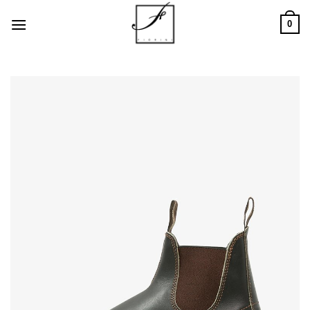
Salta
0
ai
contenuti